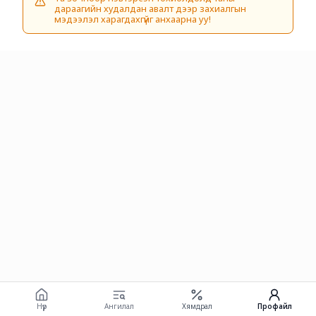
дараагийн худалдан авалт дээр захиалгын
мэдээлэл харагдахгүйг анхаарна уу!
Нүүр
Ангилал
Хямдрал
Профайл