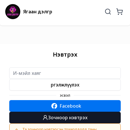
Ягаан дэлгүүр
Нэвтрэх
Үргэлжлүүлэх
эсвэл
Facebook
Зочноор нэвтрэх
Та зочноор нэвтэрсэн тохиолдолд таны