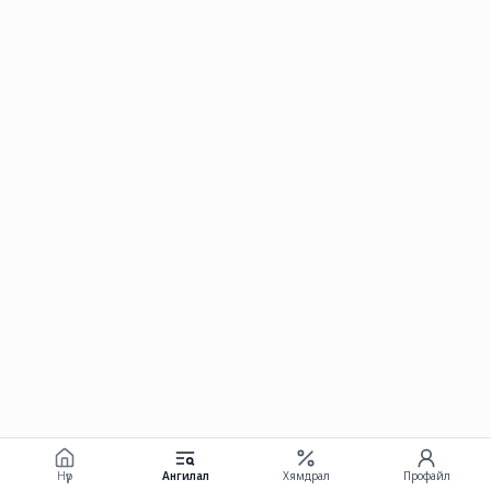
Нүүр
Ангилал
Хямдрал
Профайл