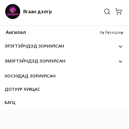
Ягаан дэлгүүр
Ангилал
Бүх бүтээгдэхүүн
ЭРЭГТЭЙЧҮҮДЭД ЗОРИУЛСАН
ЭМЭГТЭЙЧҮҮДЭД ЗОРИУЛСАН
ХОСУУДАД ЗОРИУЛСАН
ДОТУУР ХУВЦАС
БАГЦ