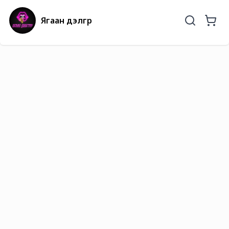
Ягаан дэлгүүр