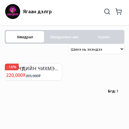
Ягаан дэлгүүр
Хямдрал
Хямдралын аян
Купон
-
16
%
БҮСГҮЙЧҮҮДИЙН ЧИХМЭЛ
ТОГЛООМ
220,000
₮
265,000
₮
Бүгд
:
1