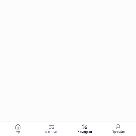
Нүүр
Ангилал
Хямдрал
Профайл