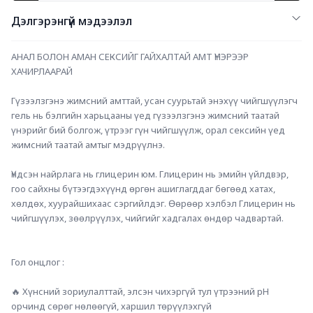
Дэлгэрэнгүй мэдээлэл
АНАЛ БОЛОН АМАН СЕКСИЙГ ГАЙХАЛТАЙ АМТ ҮНЭРЭЭР 
ХАЧИРЛААРАЙ
Гүзээлзгэнэ жимсний амттай, усан суурьтай энэхүү чийгшүүлэгч 
гель нь бэлгийн харьцааны үед гүзээлзгэнэ жимсний таатай 
үнэрийг бий болгож, үтрээг гүн чийгшүүлж, орал сексийн үед 
жимсний таатай амтыг мэдрүүлнэ.
Үндсэн найрлага нь глицерин юм. Глицерин нь эмийн үйлдвэр, 
гоо сайхны бүтээгдэхүүнд өргөн ашиглагддаг бөгөөд хатах, 
хөлдөх, хуурайшихаас сэргийлдэг. Өөрөөр хэлбэл Глицерин нь 
чийгшүүлэх, зөөлрүүлэх, чийгийг хадгалах өндөр чадвартай.
Гол онцлог :
🔥 Хүнсний зориулалттай, элсэн чихэргүй тул үтрээний рН 
орчинд сөрөг нөлөөгүй, харшил төрүүлэхгүй