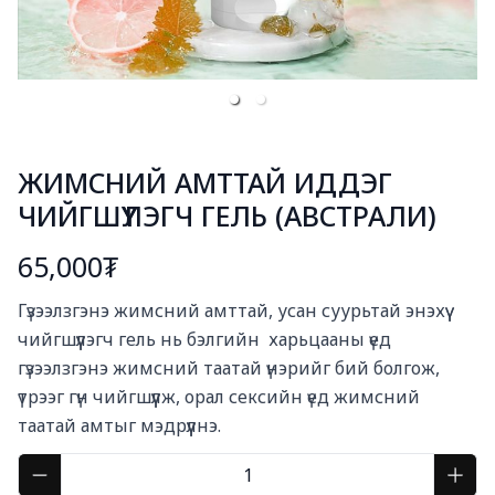
ЖИМСНИЙ АМТТАЙ ИДДЭГ
ЧИЙГШҮҮЛЭГЧ ГЕЛЬ (АВСТРАЛИ)
65,000₮
Богино тайлбар
Гүзээлзгэнэ жимсний амттай, усан суурьтай энэхүү 
чийгшүүлэгч гель нь бэлгийн  харьцааны үед 
гүзээлзгэнэ жимсний таатай үнэрийг бий болгож, 
үтрээг гүн чийгшүүлж, орал сексийн үед жимсний 
таатай амтыг мэдрүүлнэ.