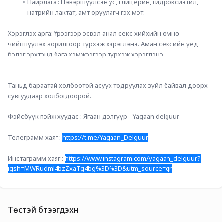
Найрлага : Цэвэршүүлсэн ус, глицерин, гидроксиэтил, 
натрийн лактат, амт оруулагч гэх мэт.
Хэрэглэх арга: Үтрээгээр эсвэл анал секс хийхийн өмнө 
чийгшүүлэх зорилгоор түрхэж хэрэглэнэ. Аман сексийн үед 
бэлэг эрхтэнд бага хэмжээгээр түрхэж хэрэглэнэ.
Таньд бараатай холбоотой асуух тодруулах зүйл байвал доорх 
сувгуудаар холбогдоорой.
Фэйсбүүк пэйж хуудас : Ягаан дэлгүүр - Yagaan delguur
Телеграмм хаяг : 
https://t.me/Yagaan_Delguur
Инстаграмм хаяг : 
https://www.instagram.com/yagaan_delguur?
igsh=MWRudml4bzZxaTg4bg%3D%3D&utm_source=qr
Төстэй бүтээгдэхүүн