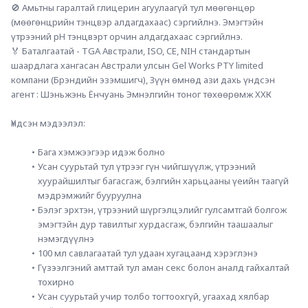
🚫 Амьтны гаралтай глицерин агуулаагүй тул мөөгөнцөр 
(мөөгөнцрийн тэнцвэр алдагдахаас) сэргийлнэ. Эмэгтэйн 
үтрээний pH тэнцвэрт орчин алдагдахаас сэргийлнэ.
🏅 Баталгаатай - TGA Австрали, ISO, CE, NIH стандартын 
шаардлага хангасан Австрали улсын Gel Works PTY limited 
компани (Брэндийн эзэмшигч), Зүүн өмнөд ази дахь үндсэн 
агент : Шэньжэнь Ёнчуань Эмнэлгийн тоног төхөөрөмж ХХК
Үндсэн мэдээлэл:
Бага хэмжээгээр идэж болно
Усан суурьтай тул үтрээг гүн чийгшүүлж, үтрээний 
хуурайшилтыг багасгаж, бэлгийн харьцааны үеийн таагүй 
мэдрэмжийг бууруулна
Бэлэг эрхтэн, үтрээний шүргэлцэлийг гулсамтгай болгож 
эмэгтэйн дур тавилтыг хурдасгаж, бэлгийн таашаалыг 
нэмэгдүүлнэ
100 мл савлагаатай тул удаан хугацаанд хэрэглэнэ
Гүзээлгэний амттай тул аман секс болон аналд гайхалтай 
тохирно
Усан суурьтай учир толбо тогтоохгүй, угаахад хялбар