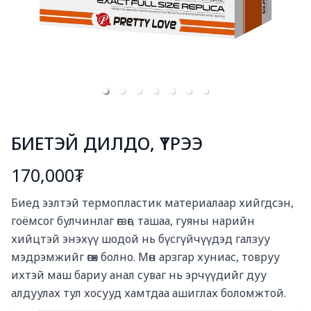
БИЕТЭЙ ДИЛДО, ҮТРЭЭ
170,000₮
Богино тайлбар
Биед ээлтэй термопластик материалаар хийгдсэн,  
гоёмсог булчинлаг өгзөг, ташаа, гуяны нарийн 
хийцтэй энэхүү шодой нь бүсгүйчүүдэд галзуу 
мэдрэмжийг өгөх болно. Мөн арзгар хуниас, товруу 
ихтэй маш бариу анал суваг нь эрчүүдийг дуу 
алдуулах тул хосууд хамтдаа ашиглах боломжтой.