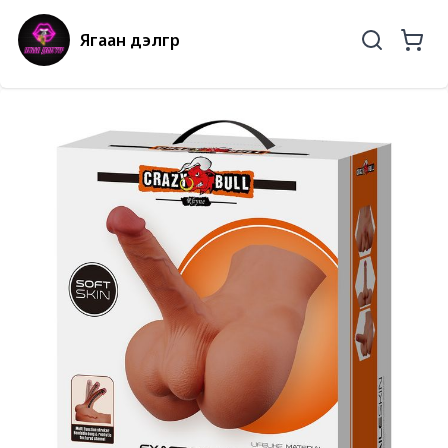
Ягаан дэлгүүр