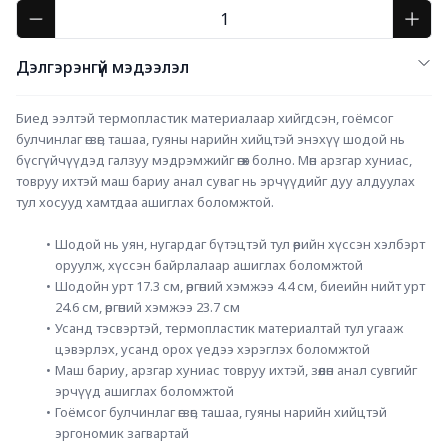
Дэлгэрэнгүй мэдээлэл
Биед ээлтэй термопластик материалаар хийгдсэн, гоёмсог 
булчинлаг өгзөг, ташаа, гуяны нарийн хийцтэй энэхүү шодой нь 
бүсгүйчүүдэд галзуу мэдрэмжийг өгөх болно. Мөн арзгар хуниас, 
товруу ихтэй маш бариу анал суваг нь эрчүүдийг дуу алдуулах 
тул хосууд хамтдаа ашиглах боломжтой. 
Шодой нь уян, нугардаг бүтэцтэй тул өөрийн хүссэн хэлбэрт 
оруулж, хүссэн байрлалаар ашиглах боломжтой
Шодойн урт 17.3 см, өргөний хэмжээ 4.4 см, биеийн нийт урт 
24.6 см, өргөний хэмжээ 23.7 см
Усанд тэсвэртэй, термопластик материалтай тул угааж 
цэвэрлэх, усанд орох үедээ хэрэглэх боломжтой
Маш бариу, арзгар хуниас товруу ихтэй, зөөлөн анал сувгийг 
эрчүүд ашиглах боломжтой
Гоёмсог булчинлаг өгзөг, ташаа, гуяны нарийн хийцтэй 
эргономик загвартай