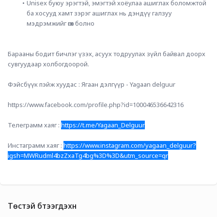
Unisex буюу эрэгтэй, эмэгтэй хоёулаа ашиглах боломжтой 
ба хосууд хамт зэрэг ашиглах нь дэндүү галзуу 
мэдрэмжийг өгөх болно
Барааны бодит бичлэг үзэх, асуух тодруулах зүйл байвал доорх 
сувгуудаар холбогдоорой.
Фэйсбүүк пэйж хуудас : Ягаан дэлгүүр - Yagaan delguur
https://www.facebook.com/profile.php?id=100046536642316
Телеграмм хаяг : 
https://t.me/Yagaan_Delguur
Инстаграмм хаяг : 
https://www.instagram.com/yagaan_delguur?
igsh=MWRudml4bzZxaTg4bg%3D%3D&utm_source=qr
Төстэй бүтээгдэхүүн