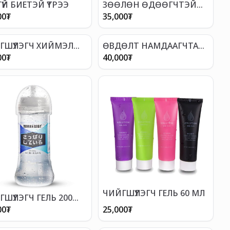
ҮЙ БИЕТЭЙ ҮТРЭЭ
ЗӨӨЛӨН ӨДӨӨГЧТЭЙ
БЭЛГЭВЧ
00
₮
35,000
₮
ГШҮҮЛЭГЧ ХИЙМЭЛ
ӨВДӨЛТ НАМДААГЧТАЙ
ЙН ШИНГЭН
АНАЛ ГЕЛЬ
00
₮
40,000
₮
ЧИЙГШҮҮЛЭГЧ ГЕЛЬ 60 МЛ
ШҮҮЛЭГЧ ГЕЛЬ 200
00
₮
25,000
₮