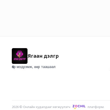
Ягаан дэлгүүр
Өөр мэдрэмж, өөр таашаал
2026
©
Онлайн худалдааг хөгжүүлэгч
платформ.