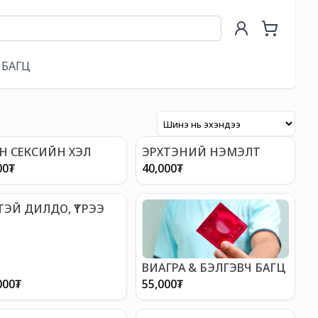
БАГЦ
Н СЕКСИЙН ХЭЛ
ЭРХТЭНИЙ НЭМЭЛТ
00
₮
40,000
₮
ТЭЙ ДИЛДО, ҮТРЭЭ
ВИАГРА & БЭЛГЭВЧ БАГЦ
000
₮
55,000
₮