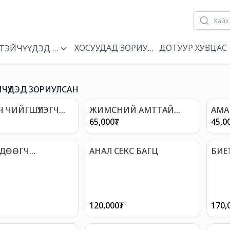
ХОСУУДАД ЗОРИУЛСАН
ДОТУУР ХУВЦАС
Н
ТЭЙЧҮҮДЭД ЗОРИУЛСАН
ЧҮҮДЭД ЗОРИУЛСАН
Ч ЧИЙГШҮҮЛЭГЧ
ЖИМСНИЙ АМТТАЙ
АМА
00 МЛ
ИДДЭГ ЧИЙГШҮҮЛЭГЧ
65,000
₮
45,0
ГЕЛЬ (АВСТРАЛИ)
ӨДӨӨГЧ
АНАЛ СЕКС БАГЦ
БИЕ
ЛӨГ
120,000
₮
170,