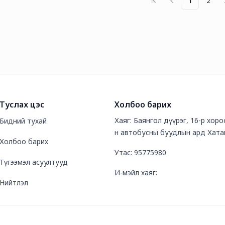
1
2
Туслах цэс
Холбоо барих
Хаяг: Баянгол дүүрэг, 16-р хор
Бидний тухай
н автобусны буудлын ард Хата
Холбоо барих
Утас: 95775980
Түгээмэл асуултууд
И-мэйл хаяг:
Нийтлэл