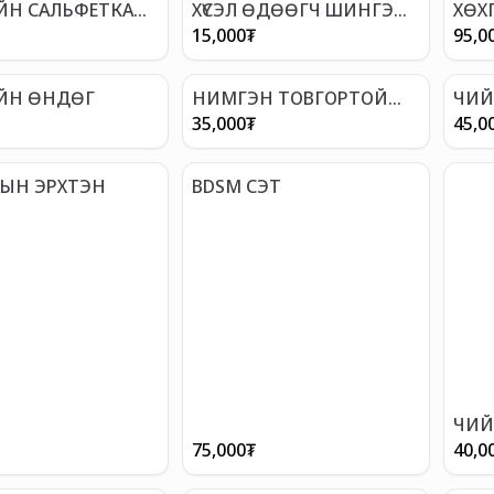
ИЙН САЛЬФЕТКА
ХҮСЭЛ ӨДӨӨГЧ ШИНГЭН
ХӨХГ
Т УДААШРУУЛАХ)
БЭЛДМЭЛ
15,000
₮
95,0
ИЙН ӨНДӨГ
НИМГЭН ТОВГОРТОЙ
ЧИЙ
БЭЛГЭВЧ
ҮРИ
35,000
₮
45,0
ДЫН ЭРХТЭН
BDSM СЭТ
ЧИЙГ
МЛ
75,000
₮
40,0