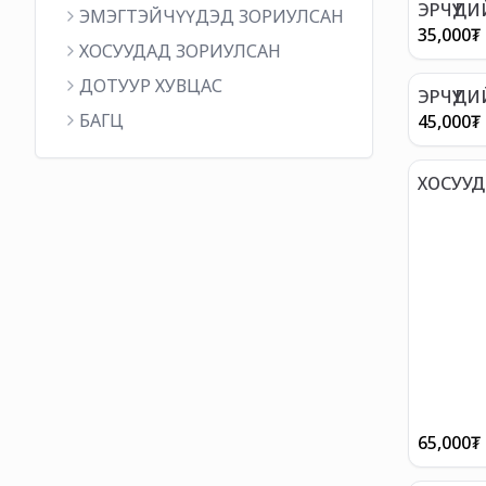
ЭРЧҮҮД
ЭМЭГТЭЙЧҮҮДЭД ЗОРИУЛСАН
(ТАВИЛ
35,000
₮
ХОСУУДАД ЗОРИУЛСАН
ДОТУУР ХУВЦАС
ЭРЧҮҮД
БАГЦ
45,000
₮
ХОСУУ
65,000
₮