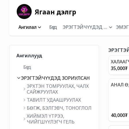
Ягаан дэлгүүр
Ангилал
Бүгд
ЭРЭГТЭЙЧҮҮДЭД ЗОРИУЛСА
ЭМЭГ
ЭРЭГТЭЙ
Ангиллууд
ХАЛААГ
Бүгд
ГЕЛЬ, 1
35,000
₮
ЭРЭГТЭЙЧҮҮДЭД ЗОРИУЛСАН
АНАЛ 
ЭРХТЭН ТОМРУУЛАХ, ЧАЛХ
БӨМБӨ
САЙЖРУУЛАХ
ТАВИЛТ УДААШРУУЛАХ
БӨГЖ, БЭЛГЭВЧ, ТОНОГЛОЛ
40,000
₮
ХИЙМЭЛ ҮТРЭЭ,
ЧИЙГШҮҮЛЭГЧ ГЕЛЬ