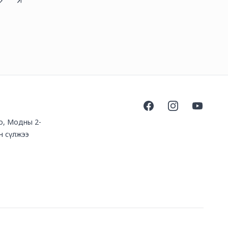
Facebook
Instagram
YouTube
оо, Модны 2-
н сүлжээ