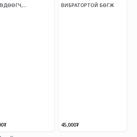
Ү ӨДӨӨГЧ,
ВИБРАТОРТОЙ БӨГЖ
РАТОРТОЙ БӨГЖ
00
₮
45,000
₮