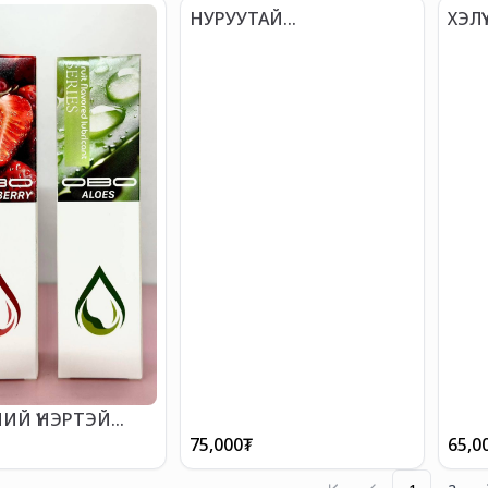
НУРУУТАЙ
ХЭЛҮ
ВИБРАТОРТОЙ БӨГЖ
ВИБ
ИЙ ҮНЭРТЭЙ
75,000
₮
65,0