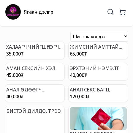
Ягаан дэлгүүр
ХАЛААГЧ ЧИЙГШҮҮЛЭГЧ
ЖИМСНИЙ АМТТАЙ
ГЕЛЬ, 100 МЛ
ИДДЭГ ЧИЙГШҮҮЛЭГЧ
35,000
₮
65,000
₮
ГЕЛЬ (АВСТРАЛИ)
АМАН СЕКСИЙН ХЭЛ
ЭРХТЭНИЙ НЭМЭЛТ
45,000
₮
40,000
₮
АНАЛ ӨДӨӨГЧ
АНАЛ СЕКС БАГЦ
БӨМБӨЛӨГ
40,000
₮
120,000
₮
БИЕТЭЙ ДИЛДО, ҮТРЭЭ