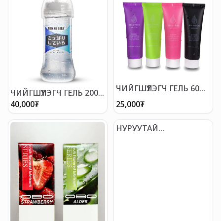
ЧИЙГШҮҮЛЭГЧ ГЕЛЬ 60
ЧИЙГШҮҮЛЭГЧ ГЕЛЬ 200
МЛ
МЛ
40,000
₮
25,000
₮
НУРУУТАЙ
ВИБРАТОРТОЙ БӨГЖ