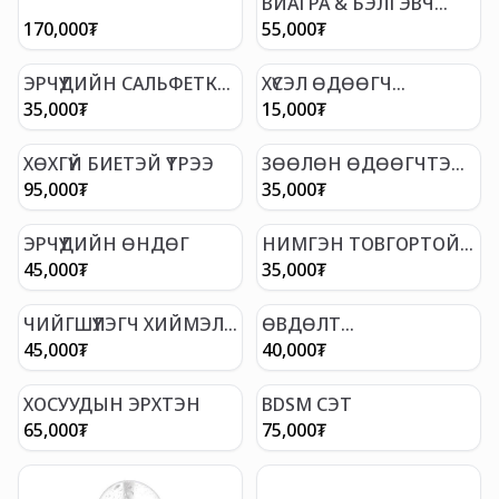
ВИАГРА & БЭЛГЭВЧ
БАГЦ
170,000
₮
55,000
₮
ЭРЧҮҮДИЙН САЛЬФЕТКА
ХҮСЭЛ ӨДӨӨГЧ
(ТАВИЛТ
ШИНГЭН БЭЛДМЭЛ
35,000
₮
15,000
₮
УДААШРУУЛАХ)
ХӨХГҮЙ БИЕТЭЙ ҮТРЭЭ
ЗӨӨЛӨН ӨДӨӨГЧТЭЙ
БЭЛГЭВЧ
95,000
₮
35,000
₮
ЭРЧҮҮДИЙН ӨНДӨГ
НИМГЭН ТОВГОРТОЙ
БЭЛГЭВЧ
45,000
₮
35,000
₮
ЧИЙГШҮҮЛЭГЧ ХИЙМЭЛ
ӨВДӨЛТ
ҮРИЙН ШИНГЭН
НАМДААГЧТАЙ АНАЛ
45,000
₮
40,000
₮
ГЕЛЬ
ХОСУУДЫН ЭРХТЭН
BDSM СЭТ
65,000
₮
75,000
₮