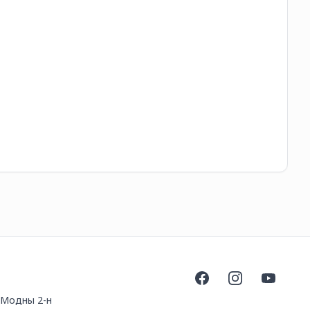
BD
45
Facebook
Instagram
YouTube
, Модны 2-н