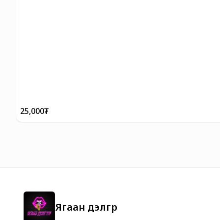
25,000
₮
Ягаан дэлгүүр