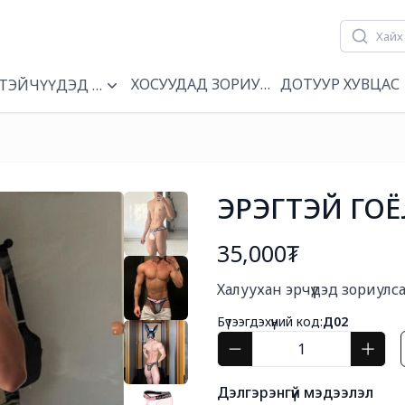
ХОСУУДАД ЗОРИУЛСАН
ДОТУУР ХУВЦАС
Н
ТЭЙЧҮҮДЭД ЗОРИУЛСАН
ЭРЭГТЭЙ ГО
35,000₮
Богино тайлбар
Халуухан эрчүүдэд зориулс
Бүтээгдэхүүний код:
Д02
Дэлгэрэнгүй мэдээлэл