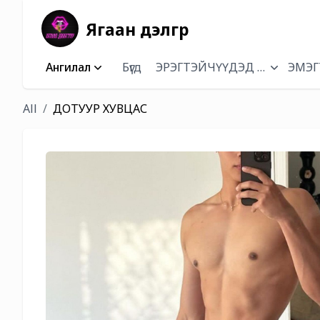
Ягаан дэлгүүр
Ангилал
Бүгд
ЭРЭГТЭЙЧҮҮДЭД ЗОРИУЛСА
ЭМЭГ
All
ДОТУУР ХУВЦАС