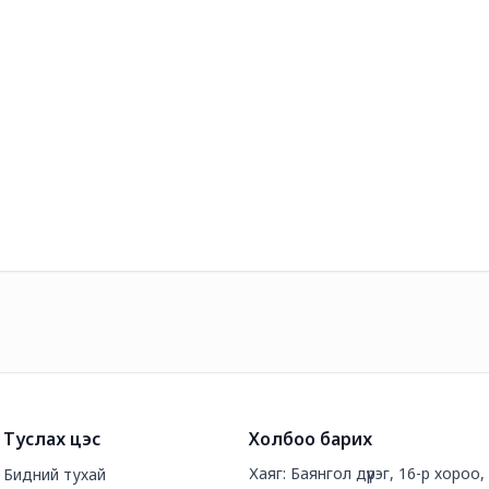
Туслах цэс
Холбоо барих
Хаяг: Баянгол дүүрэг, 16-р хороо
Бидний тухай