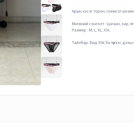
Арын хэсэг торон, гоёмсог резин
Өнгөний сонголт : Цагаан, хар, я
Размер : M, L, XL, XXL
Тайлбар: Бид 35К ба түүнээс дээш