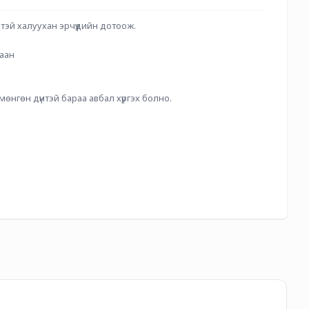
тэй халуухан эрчүүдийн дотоож.
гаан
 мөнгөн дүнтэй бараа авбал хүргэх болно.