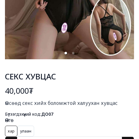
СЕКС ХУВЦАС
40,000₮
Богино тайлбар
Өмсөөд секс хийх боломжтой халуухан хувцас
Бүтээгдэхүүний код:
ДО07
Өнгө
хар
улаан