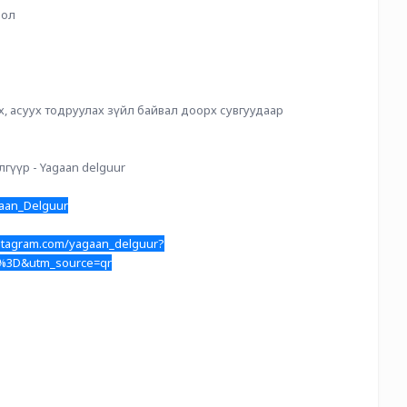
лол
, асуух тодруулах зүйл байвал доорх сувгуудаар 
лгүүр - Yagaan delguur
gaan_Delguur
nstagram.com/yagaan_delguur?
3D&utm_source=qr