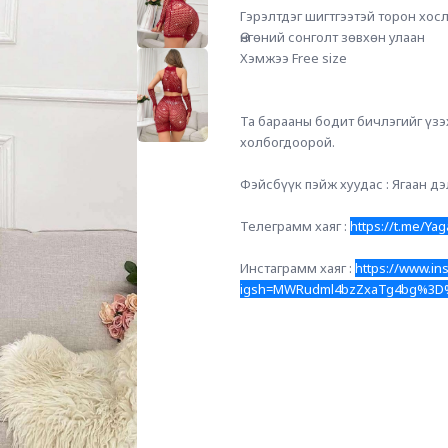
Гэрэлтдэг шигтгээтэй торон хос
Өнгөний сонголт зөвхөн улаан
Хэмжээ Free size
Та барааны бодит бичлэгийг үзэх
холбогдоорой.
Фэйсбүүк пэйж хуудас : Ягаан дэ
Телеграмм хаяг : 
https://t.me/Ya
Инстаграмм хаяг : 
https://www.i
igsh=MWRudml4bzZxaTg4bg%3D%