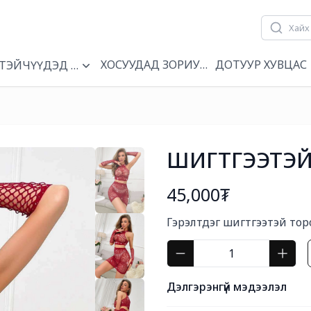
ХОСУУДАД ЗОРИУЛСАН
ДОТУУР ХУВЦАС
Н
ТЭЙЧҮҮДЭД ЗОРИУЛСАН
ШИГТГЭЭТЭЙ
45,000₮
Богино тайлбар
Гэрэлтдэг шигтгээтэй тор
Дэлгэрэнгүй мэдээлэл