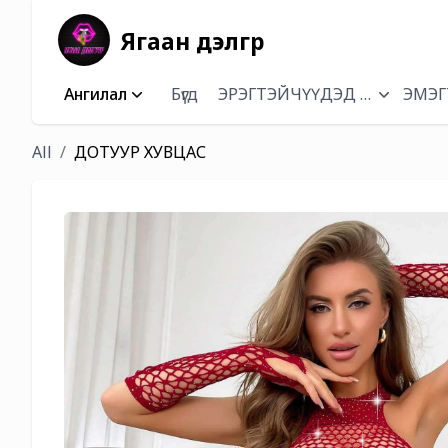
Ягаан дэлгүүр
Ангилал
Бүгд
ЭРЭГТЭЙЧҮҮДЭД ЗОРИУЛСА
ЭМЭГ
All
ДОТУУР ХУВЦАС