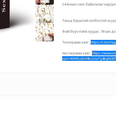
54 янзын секс байрлалыг харуулс
Таньд бараатай холбоотой асуух
Фэйсбүүк пэйж хуудас : Ягаан дэ
Телеграмм хаяг : 
https://t.me/Ya
Инстаграмм хаяг : 
https://www.i
igsh=MWRudml4bzZxaTg4bg%3D%