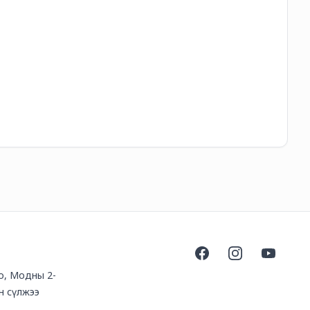
85
Facebook
Instagram
YouTube
оо, Модны 2-
н сүлжээ