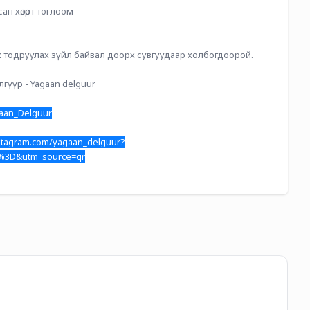
ан хөзөрт тоглоом
 тодруулах зүйл байвал доорх сувгуудаар холбогдоорой.
лгүүр - Yagaan delguur
gaan_Delguur
nstagram.com/yagaan_delguur?
3D&utm_source=qr
GS