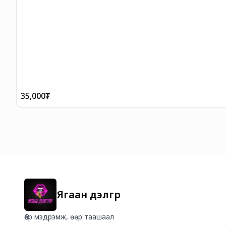
35,000
₮
Ягаан дэлгүүр
Өөр мэдрэмж, өөр таашаал