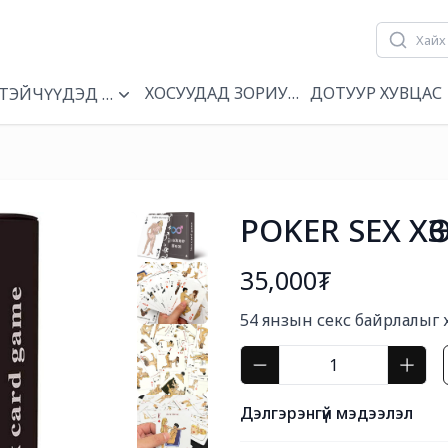
ХОСУУДАД ЗОРИУЛСАН
ДОТУУР ХУВЦАС
Н
ТЭЙЧҮҮДЭД ЗОРИУЛСАН
POKER SEX ХӨЗ
35,000₮
Богино тайлбар
54 янзын секс байрлалыг 
Дэлгэрэнгүй мэдээлэл