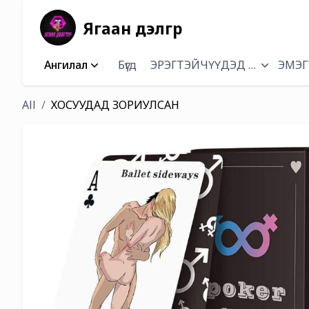
Ягаан дэлгүүр
Ангилал
Бүгд
ЭРЭГТЭЙЧҮҮДЭД ЗОРИУЛСА
ЭМЭГ
All
ХОСУУДАД ЗОРИУЛСАН