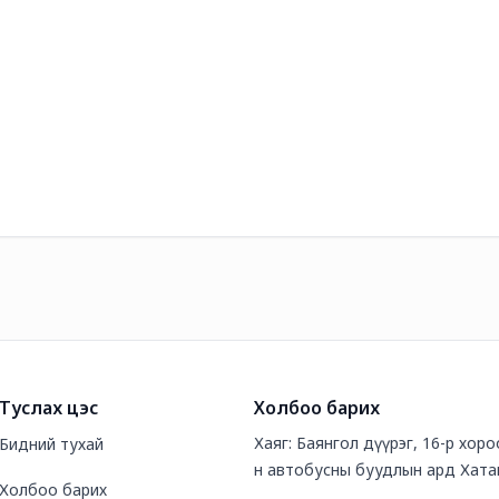
Туслах цэс
Холбоо барих
Хаяг: Баянгол дүүрэг, 16-р хор
Бидний тухай
н автобусны буудлын ард Хата
Холбоо барих