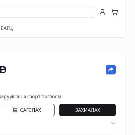
БАГЦ
ӨР
харуулсан хөзөрт тоглоом
САГСЛАХ
ЗАХИАЛАХ