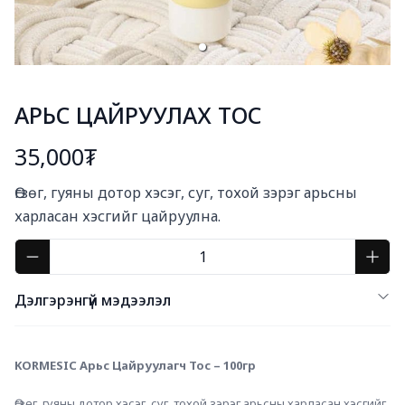
АРЬС ЦАЙРУУЛАХ ТОС
35,000₮
Богино тайлбар
Өгзөг, гуяны дотор хэсэг, суг, тохой зэрэг арьсны 
харласан хэсгийг цайруулна.
Дэлгэрэнгүй мэдээлэл
KORMESIC Арьс Цайруулагч Тос – 100гр
Өгзөг, гуяны дотор хэсэг, суг, тохой зэрэг арьсны харласан хэсгийг 