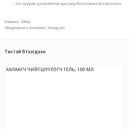
Хэт хуурай, цочромтгой арьсанд болгоомжтой хэрэглэнэ
Хэмжээ: 100гр
Үйлдвэрлэгч: Kormesic, Хятад улс
Төстэй бүтээгдэхүүн
ХАЛААГЧ ЧИЙГШҮҮЛЭГЧ ГЕЛЬ, 100 МЛ
G