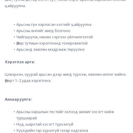
цайруулна.
Арьсны гүн харласан хэсгийг цайруулна
Арьсны өнгийг жигд болгоно
Чийгшүүлж, нөхөн сэргээх үйлчилгээтэй
Өдөр тутмын хэрэглээнд тохиромжтой
Арьсанд зөөлөн мэдрэмж төрүүлнэ
Хэрэглэх арга:
Цэвэрхэн, хуурай арьсан дээр жигд түрхэж, зөөлөн иллэг хийнэ. 
Өдөрт 1–2 удаа хэрэглэнэ.
Анхааруулга:
Арьсны харшлын тестийг эхлээд жижиг хэсэгт хийж 
туршаарай
Нүд, шархтай хэсэгт түрхэхгүй
Хүүхдийн гар хүрэхгүй газар хадгална