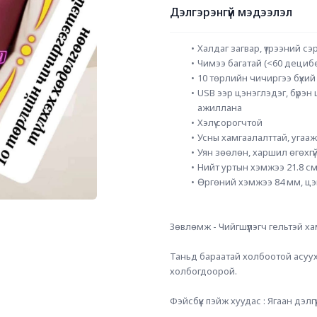
Дэлгэрэнгүй мэдээлэл
Халдаг загвар, үтрээний сэр
Чимээ багатай (<60 дециб
10 төрлийн чичиргээ бүхи
USB ээр цэнэглэдэг, бүрэн ц
ажиллана
Хэлүү сорогчтой
Усны хамгаалалттай, угаа
Уян зөөлөн, харшил өгөхгү
Нийт уртын хэмжээ 21.8 см
Өргөний хэмжээ 84 мм, цэ
Зөвлөмж - Чийгшүүлэгч гельтэй ха
Таньд бараатай холбоотой асуух 
холбогдоорой.
Фэйсбүүк пэйж хуудас : Ягаан дэлгү