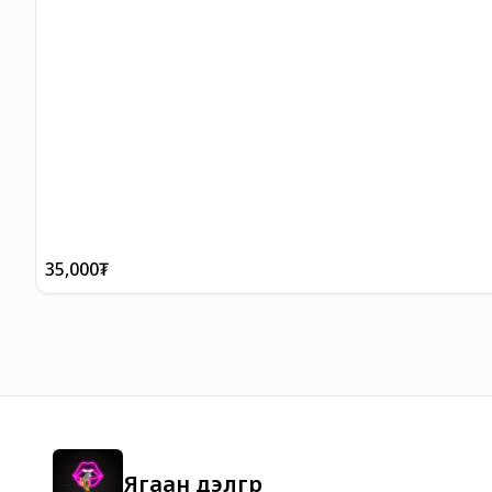
35,000
₮
Ягаан дэлгүүр