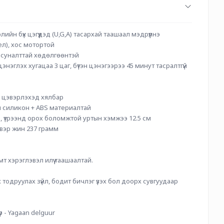
лийн бүх цэгүүдэд (U,G,A) тасархай таашаал мэдрүүлнэ
ел), хос мотортой
й суналттай хөдөлгөөнтэй
энэглэх хугацаа 3 цаг, бүтэн цэнэгээрээ 45 минут тасралтгүй 
ж цэвэрлэхэд хялбар
й силикон + ABS материалтай
, үтрээнд орох боломжтой уртын хэмжээ 12.5 см
вэр жин 237 грамм
мт хэрэглэвэл илүү таашаалтай.
тодруулах зүйл, бодит бичлэг үзэх бол доорх сувгуудаар 
үр - Yagaan delguur