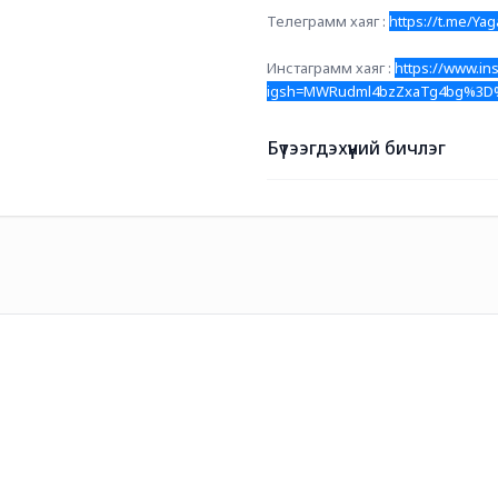
Телеграмм хаяг : 
https://t.me/Ya
Инстаграмм хаяг : 
https://www.i
igsh=MWRudml4bzZxaTg4bg%3D%
Бүтээгдэхүүний бичлэг