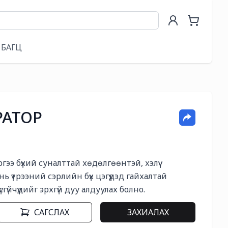
БАГЦ
РАТОР
ээ бүхий суналттай хөдөлгөөнтэй, хэлүү 
нь үтрээний сэрлийн бүх цэгүүдэд гайхалтай 
үйчүүдийг эрхгүй дуу алдуулах болно.
САГСЛАХ
ЗАХИАЛАХ