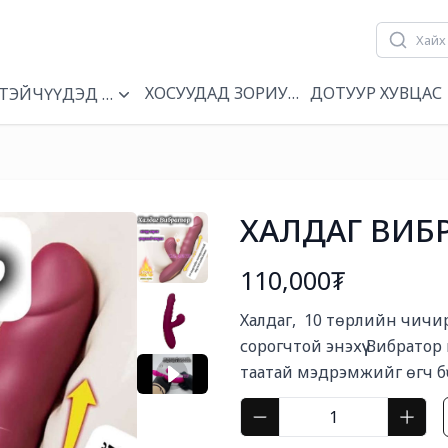
ХОСУУДАД ЗОРИУЛСАН
ДОТУУР ХУВЦАС
Н
ТЭЙЧҮҮДЭД ЗОРИУЛСАН
ХАЛДАГ ВИБ
110,000₮
Богино тайлбар
Халдаг,  10 төрлийн чичирг
сорогчтой энэхүү Вибратор 
таатай мэдрэмжийг өгч бүсг