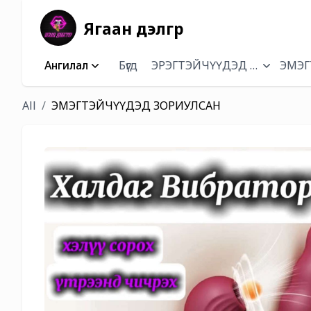
Ягаан дэлгүүр
Ангилал
Бүгд
ЭРЭГТЭЙЧҮҮДЭД ЗОРИУЛСА
ЭМЭГ
All
ЭМЭГТЭЙЧҮҮДЭД ЗОРИУЛСАН