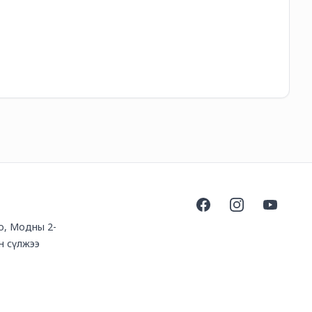
85
Facebook
Instagram
YouTube
оо, Модны 2-
н сүлжээ