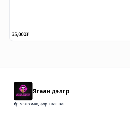
35,000
₮
Ягаан дэлгүүр
Өөр мэдрэмж, өөр таашаал