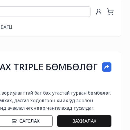
БАГЦ
ЛАХ TRIPLE БӨМБӨЛӨГ
лах зориулалттай бат бэх утастай гурван бөмбөлөг. 
лхах, дасгал хөдөлгөөн хийх үед зөөлөн 
инд ачаалал өгснөөр чангалахад тусалдаг.
САГСЛАХ
ЗАХИАЛАХ