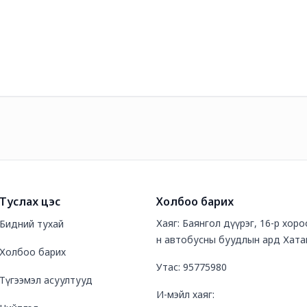
Туслах цэс
Холбоо барих
Хаяг: Баянгол дүүрэг, 16-р хор
Бидний тухай
н автобусны буудлын ард Хата
Холбоо барих
Утас: 95775980
Түгээмэл асуултууд
И-мэйл хаяг: