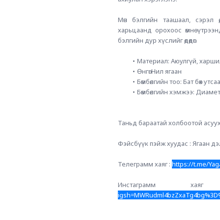
Мөн бэлгийн таашаал, сэрэл ө
харьцаанд орохоос өмнө үтрээн
бэлгийн дур хүслийг өдөөдөг. 
Материал: Аюулгүй, харшил
Өнгө: Нил ягаан
Бөмбөлгийн тоо: Бат бөх утс
Бөмбөлгийн хэмжээ: Диамет
Таньд бараатай холбоотой асуух
Фэйсбүүк пэйж хуудас : Ягаан дэ
Телеграмм хаяг : 
https://t.me/Ya
Инстаграмм 
igsh=MWRudml4bzZxaTg4bg%3D%