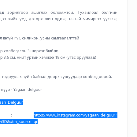
дөөх зорилгоор ашиглах боломжтой. Тухайлбал бэлгийн 
дээ хийх үед доторх жин хөдөлж, таатай чичиргээ үүсгэж, 
 өгөхгүй PVC силикон, усны хамгаалалттай
аар холбогдсон 3 ширхэг бөмбөлөг
р 3.6 см, нийт уртын хэмжээ 19 см (утас оруулаад)
 тодруулах зүйл байвал доорх сувгуудаар холбогдоорой.
лгүүр - Yagaan delguur
gaan_Delguur
хаяг : 
https://www.instagram.com/yagaan_delguur?
3D&utm_source=qr