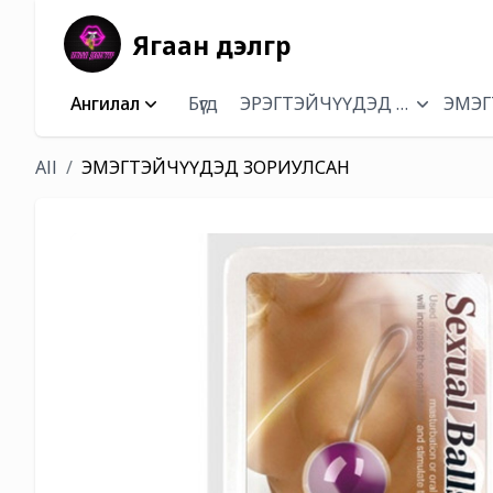
Ягаан дэлгүүр
Ангилал
Бүгд
ЭРЭГТЭЙЧҮҮДЭД ЗОРИУЛСА
ЭМЭГ
All
ЭМЭГТЭЙЧҮҮДЭД ЗОРИУЛСАН