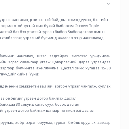
үтрээг чангалах, өөртөө итгэлтэй байдлыг нэмэгдүүлэх, бэлгийн 
рилготой тусгай жин бүхий бөмбөлөг юм. Энэхүү Triple 
алттай бат бэх утастай гурван бөмбөлөг. Бөмбөлөг доторх жин нь 
өөлөн хэлбэлзэж, үтрээний булчинд ачаалал өгснөөр чангалахад 
улчинг чангалах, шээс задгайрах эмгэгээс урьдчилан 
ийн эсрэг савангаар угааж цэвэрлэсний дараа үтрээндээ 
йх зэргээр булчингаа ажиллуулна. Дасгал хийх хугацаа 15-30 
өөнүүдийг хийнэ. Үүнд: 
лдөө мөрний хэмжээтэй зай авч зогсон үтрээг чангалж, суллах 
аа бөмбөлгийг үтрээн дотор байлгах дасгал
й байхдаа 30 секунд хагас суух, босох дасгал
гийг үтрээн дотор байлгаж шатаар тогтмол өгсөх дасгал
оруулах, хоёр зэрэг оруулах, гурван бөмбөлөг оруулах замаар 