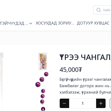
ХОСУУДАД ЗОРИУЛСАН
ДОТУУР ХУВЦАС
Н
ТЭЙЧҮҮДЭД ЗОРИУЛСАН
ҮТРЭЭ ЧАНГА
45,000₮
Богино тайлбар
Бүсгүйчүүдийн үтрээг чанга
Бөмбөлөг доторх жин нь а
хэлбэлзэж, үтрээний булч