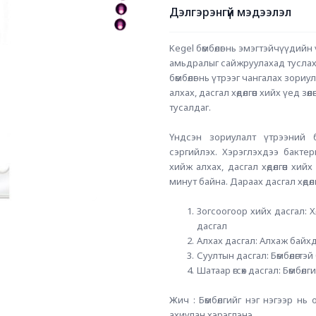
Дэлгэрэнгүй мэдээлэл
Kegel бөмбөлөг нь эмэгтэйчүүдийн 
амьдралыг сайжруулахад туслах зо
бөмбөлөг нь үтрээг чангалах зориул
алхах, дасгал хөдөлгөөн хийх үед з
тусалдаг. 
Үндсэн зориулалт үтрээний б
сэргийлэх. Хэрэглэхдээ бактер
хийж алхах, дасгал хөдөлгөөн хи
минут байна. Дараах дасгал хөдөлг
Зогсоогоор хийх дасгал: Хө
дасгал 
Алхах дасгал: Алхаж байхд
Суултын дасгал: Бөмбөлөгтэ
Шатаар өгсөх дасгал: Бөмбөл
Жич : Бөмбөлгийг нэг нэгээр нь 
ахиулан хэрэглэнэ. 