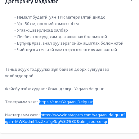
Дэлгэрэнгүй мэдээлэл
Нэмэлт будаггүй, уян TPR материалтай дилдо
Урт 50 см, өргөний хэмжээ 4 см
Угааж цэвэрлэхэд хялбар
Лесбиян хосууд хамтдаа ашиглах боломжтой
Бүсгүйчүүд үтрээ, анал руу зэрэг хийж ашиглах боломжтой
Чийгшүүлэгч гельтэй хамт хэрэглэвэл илүү таашаалтай
Таньд асуух тодруулах зүйл байвал доорх сувгуудаар 
холбогдоорой.
Фэйсбүүк пэйж хуудас : Ягаан дэлгүүр - Yagaan delguur
Телеграмм хаяг : 
https://t.me/Yagaan_Delguur
Инстаграмм хаяг : 
https://www.instagram.com/yagaan_delguur?
igsh=MWRudml4bzZxaTg4bg%3D%3D&utm_source=qr