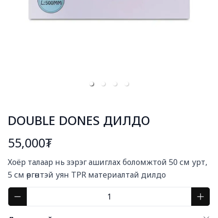
DOUBLE DONES ДИЛДО
55,000₮
Богино тайлбар
Хоёр талаар нь зэрэг ашиглах боломжтой 50 см урт, 
5 см өргөнтэй уян TPR материалтай дилдо