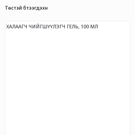
Төстэй бүтээгдэхүүн
ХАЛААГЧ ЧИЙГШҮҮЛЭГЧ ГЕЛЬ, 100 МЛ
G