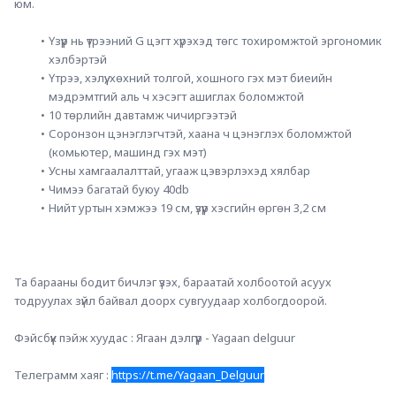
юм.
Үзүүр нь үтрээний G цэгт хүрэхэд төгс тохиромжтой эргономик 
хэлбэртэй
Үтрээ, хэлүү, хөхний толгой, хошного гэх мэт биеийн 
мэдрэмтгий аль ч хэсэгт ашиглах боломжтой
10 төрлийн давтамж чичиргээтэй
Соронзон цэнэглэгчтэй, хаана ч цэнэглэх боломжтой 
(комьютер, машинд гэх мэт)
Усны хамгаалалттай, угааж цэвэрлэхэд хялбар
Чимээ багатай буюу 40db
Нийт уртын хэмжээ 19 см, үзүүр хэсгийн өргөн 3,2 см
Та барааны бодит бичлэг үзэх, бараатай холбоотой асуух 
тодруулах зүйл байвал доорх сувгуудаар холбогдоорой.
Фэйсбүүк пэйж хуудас : Ягаан дэлгүүр - Yagaan delguur
Телеграмм хаяг : 
https://t.me/Yagaan_Delguur