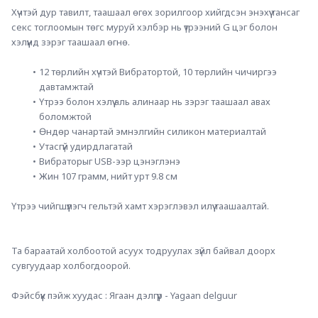
Хүчтэй дур тавилт, таашаал өгөх зорилгоор хийгдсэн энэхүү тансаг 
секс тоглоомын төгс муруй хэлбэр нь үтрээний G цэг болон 
хэлүүнд зэрэг таашаал өгнө.
12 төрлийн хүчтэй Вибратортой, 10 төрлийн чичиргээ 
давтамжтай
Үтрээ болон хэлүү аль алинаар нь зэрэг таашаал авах 
боломжтой
Өндөр чанартай эмнэлгийн силикон материалтай
Утасгүй удирдлагатай
Вибраторыг USB-ээр цэнэглэнэ
Жин 107 грамм, нийт урт 9.8 см
Үтрээ чийгшүүлэгч гельтэй хамт хэрэглэвэл илүү таашаалтай.
Та бараатай холбоотой асуух тодруулах зүйл байвал доорх 
сувгуудаар холбогдоорой.
Фэйсбүүк пэйж хуудас : Ягаан дэлгүүр - Yagaan delguur