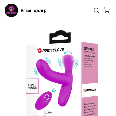
Ягаан дэлгүүр