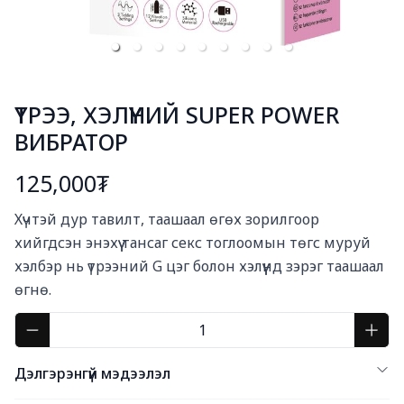
ҮТРЭЭ, ХЭЛҮҮНИЙ SUPER POWER
ВИБРАТОР
125,000₮
Богино тайлбар
Хүчтэй дур тавилт, таашаал өгөх зорилгоор 
хийгдсэн энэхүү тансаг секс тоглоомын төгс муруй 
хэлбэр нь үтрээний G цэг болон хэлүүнд зэрэг таашаал 
өгнө.
Дэлгэрэнгүй мэдээлэл