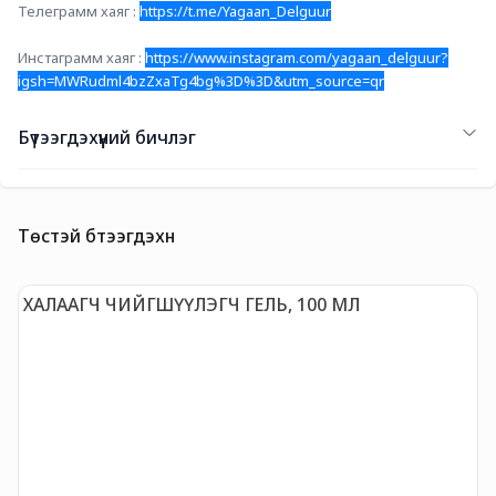
Телеграмм хаяг : 
https://t.me/Yagaan_Delguur
Инстаграмм хаяг : 
https://www.instagram.com/yagaan_delguur?
igsh=MWRudml4bzZxaTg4bg%3D%3D&utm_source=qr
Бүтээгдэхүүний бичлэг
Төстэй бүтээгдэхүүн
ХАЛААГЧ ЧИЙГШҮҮЛЭГЧ ГЕЛЬ, 100 МЛ
G