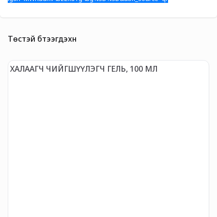
Төстэй бүтээгдэхүүн
ХАЛААГЧ ЧИЙГШҮҮЛЭГЧ ГЕЛЬ, 100 МЛ
G