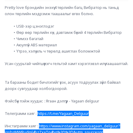
Pretty love брэндийн энэхүү 4 төрлийн багц Вибратор нь таньд 
олон төрлийн мэдрэмж таашаалыг өгөх болно.
USB-ээр цэнэглэдэг
Өөр өөр төрлийн хүч, давтамж бүхий 4 төрлийн Вибратор
Чимээ багатай
Аюулгүй ABS материал
Үтрээ, хэлүү аль ч төрөлд ашиглах боломжтой
Усан суурьтай чийгшүүлэгч гельтэй хамт хэрэглэвэл илүү таашаалтай.
Та барааны бодит бичлэгийг үзэх, асуух тодруулах зүйл байвал 
доорх сувгуудаар холбогдоорой.
Фэйсбүүк пэйж хуудас : Ягаан дэлгүүр - Yagaan delguur
Телеграмм хаяг : 
https://t.me/Yagaan_Delguur
Инстаграмм хаяг : 
https://www.instagram.com/yagaan_delguur?
igsh=MWRudml4bzZxaTg4bg%3D%3D&utm_source=qr