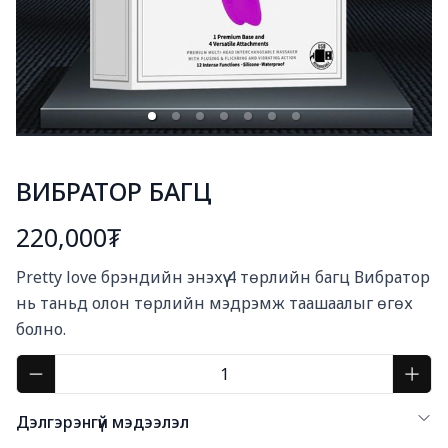
ВИБРАТОР БАГЦ
220,000₮
Богино тайлбар
Pretty love брэндийн энэхүү 4 төрлийн багц Вибратор 
нь таньд олон төрлийн мэдрэмж таашаалыг өгөх 
болно.
Дэлгэрэнгүй мэдээлэл