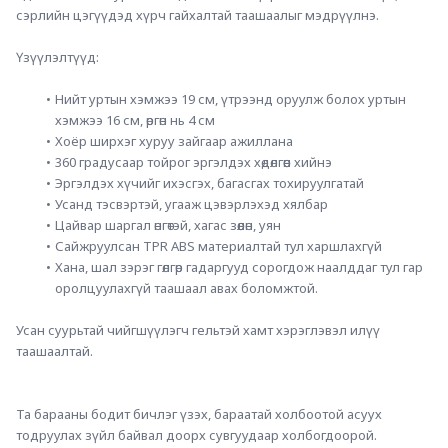
сэрлийн цэгүүдэд хүрч гайхалтай таашаалыг мэдрүүлнэ.
Үзүүлэлтүүд:
Нийт уртын хэмжээ 19 см, үтрээнд оруулж болох уртын 
хэмжээ 16 см, өргөн нь 4 см
Хоёр ширхэг хуруу зайгаар ажиллана
360 градусаар тойрог эргэлдэх хөдөлгөөн хийнэ
Эргэлдэх хүчийг ихэсгэх, багасгах тохируулгатай
Усанд тэсвэртэй, угааж цэвэрлэхэд хялбар
Цайвар шаргал өнгөтэй, хагас зөөлөн, уян
Сайжруулсан TPR ABS материалтай тул харшлахгүй
Хана, шал зэрэг гөлгөр гадаргууд сорогдож наалддаг тул гар 
оролцуулахгүй таашаал авах боломжтой.
Усан суурьтай чийгшүүлэгч гельтэй хамт хэрэглэвэл илүү 
таашаалтай.
Та барааны бодит бичлэг үзэх, бараатай холбоотой асуух 
тодруулах зүйл байвал доорх сувгуудаар холбогдоорой.