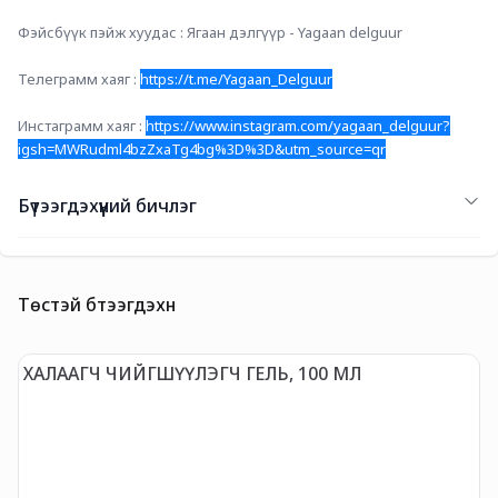
Фэйсбүүк пэйж хуудас : Ягаан дэлгүүр - Yagaan delguur
Телеграмм хаяг : 
https://t.me/Yagaan_Delguur
Инстаграмм хаяг : 
https://www.instagram.com/yagaan_delguur?
igsh=MWRudml4bzZxaTg4bg%3D%3D&utm_source=qr
Бүтээгдэхүүний бичлэг
Төстэй бүтээгдэхүүн
ХАЛААГЧ ЧИЙГШҮҮЛЭГЧ ГЕЛЬ, 100 МЛ
G