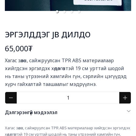
ЭРГЭЛДДЭГ JB ДИЛДО
65,000₮
Богино тайлбар
Хагас зөөлөн, сайжруулсан TPR ABS материалаар 
хийгдсэн эргэлдэх хөдөлгөөнтэй 19 см урттай шодой 
нь таны үтрээний хамгийн гүн, сэрлийн цэгүүдэд 
хүрч гайхалтай таашаалыг мэдрүүлнэ.
Дэлгэрэнгүй мэдээлэл
Хагас зөөлөн, сайжруулсан TPR ABS материалаар хийгдсэн эргэлдэх 
хөдөлгөөнтэй 19 см урттай шодой нь таны үтрээний хамгийн гүн, 